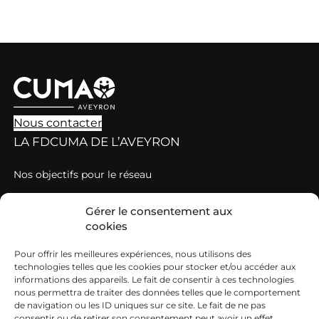
Nous contacter
LA FDCUMA DE L’AVEYRON
Nos objectifs pour le réseau
Nos valeurs
Gérer le consentement aux
Grille de tarification des cotisations et prestations
cookies
DÉCOUVRIR LES CUMA
Pour offrir les meilleures expériences, nous utilisons des
technologies telles que les cookies pour stocker et/ou accéder aux
Qu’est-ce qu’une Cuma ?
informations des appareils. Le fait de consentir à ces technologies
nous permettra de traiter des données telles que le comportement
Comment adhérer à une Cuma ?
de navigation ou les ID uniques sur ce site. Le fait de ne pas
consentir ou de retirer son consentement peut avoir un effet