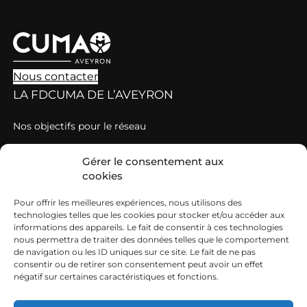
Nous contacter
LA FDCUMA DE L’AVEYRON
Nos objectifs pour le réseau
Nos valeurs
Gérer le consentement aux
cookies
Grille de tarification des cotisations et prestations
DÉCOUVRIR LES CUMA
Pour offrir les meilleures expériences, nous utilisons des
technologies telles que les cookies pour stocker et/ou accéder aux
Qu’est-ce qu’une Cuma ?
informations des appareils. Le fait de consentir à ces technologies
nous permettra de traiter des données telles que le comportement
Comment adhérer à une Cuma ?
de navigation ou les ID uniques sur ce site. Le fait de ne pas
consentir ou de retirer son consentement peut avoir un effet
L’EMPLOI EN CUMA
négatif sur certaines caractéristiques et fonctions.
Des emplois variés