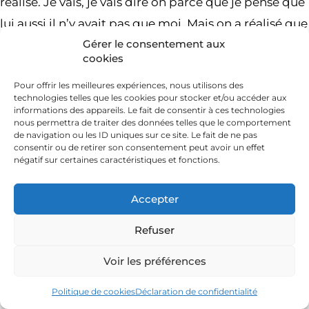
réalisé. Je vais, je vais dire on parce que je pense que
lui aussi il n’y avait pas que moi. Mais on a réalisé que
Gérer le consentement aux
c’était vraiment le parcours du combattant, mais
cookies
pas seulement administratif, c’était aussi un
Pour offrir les meilleures expériences, nous utilisons des
parcours dans la tête. Le parcours à l’installation, il
technologies telles que les cookies pour stocker et/ou accéder aux
est tellement semé d’embûches. Si tu n’es pas
informations des appareils. Le fait de consentir à ces technologies
nous permettra de traiter des données telles que le comportement
pleinement motivé à devenir agriculteur ou
de navigation ou les ID uniques sur ce site. Le fait de ne pas
consentir ou de retirer son consentement peut avoir un effet
agricultrice, je pense que tu n’arrives pas au bout.
négatif sur certaines caractéristiques et fonctions.
Donc en fait, c’est cette force mentale de se dire, il
Accepter
ne faut rien lâcher, il ne faut pas se laisser détourner
par soit, Le voisin qui dit qu’on ne sera pas capable
Refuser
de tenir l’exploitation ou par les parents qui disent
Voir les préférences
mais vous êtes sûr que vous ne voulez pas faire un
truc à côté ? Parce qu’économiquement peut-être
Politique de cookies
Déclaration de confidentialité