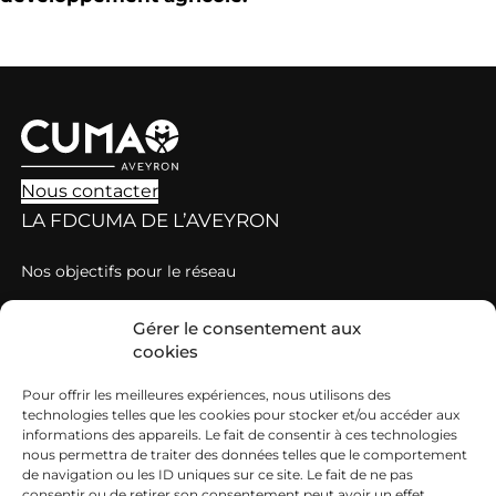
Nous contacter
LA FDCUMA DE L’AVEYRON
Nos objectifs pour le réseau
Nos valeurs
Gérer le consentement aux
cookies
Grille de tarification des cotisations et prestations
DÉCOUVRIR LES CUMA
Pour offrir les meilleures expériences, nous utilisons des
technologies telles que les cookies pour stocker et/ou accéder aux
Qu’est-ce qu’une Cuma ?
informations des appareils. Le fait de consentir à ces technologies
nous permettra de traiter des données telles que le comportement
Comment adhérer à une Cuma ?
de navigation ou les ID uniques sur ce site. Le fait de ne pas
consentir ou de retirer son consentement peut avoir un effet