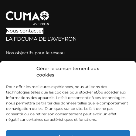
Nous contacter
LA FDCUMA DE L’AVEYRON
Nos objectifs pour le réseau
Nos valeurs
Gérer le consentement aux
Grille de tarification des cotisations et prestations
cookies
DÉCOUVRIR LES CUMA
Pour offrir les meilleures expériences, nous utilisons des
technologies telles que les cookies pour stocker et/ou accéder aux
Qu’est-ce qu’une Cuma ?
informations des appareils. Le fait de consentir à ces technologies
nous permettra de traiter des données telles que le comportement
Comment adhérer à une Cuma ?
de navigation ou les ID uniques sur ce site. Le fait de ne pas
consentir ou de retirer son consentement peut avoir un effet
L’EMPLOI EN CUMA
négatif sur certaines caractéristiques et fonctions.
Des emplois variés